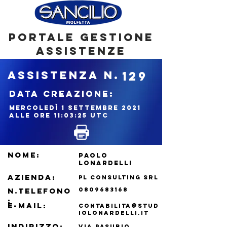
portale gestione
assistenze
ASSISTENZA N.
129
DATA CREAZIONE:
mercoledì 1 settembre 2021
alle ore 11:03:25 UTC
NOME:
PAOLO
LONARDELLI
azienda:
PL CONSULTING SRL
N.TELEFONO
0809683168
:
e-mail:
contabilita@stud
iolonardelli.it
indirizzo:
Via Pasubio