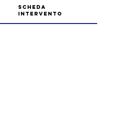
scheda
intervento
INTERVENTO
PRODOTTO/SERVIZIO:
MANUTENZIONE TONER
DESCRIZIONE PROBLEMA:
il messaggio che da:
SERBATOIO SCARTO TONER PIENO
- SOSTITUIRLO
MULTI XPRESS K3250
RIAPRIREMO LO STUDIO GIOVEDI'
21 APRILE 2022
nota tecnico
(FACOLTATIVO)