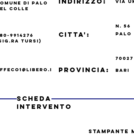
indirizzo:
VIA U
OMUNE DI PALO
EL COLLE
N.
56
CITTA':
PALO 
80-9914276
SIG.RA TURSI)
70027
PROVINCIA:
FFECO1@LIBERO.I
BARI
scheda
intervento
STAMPANTE 