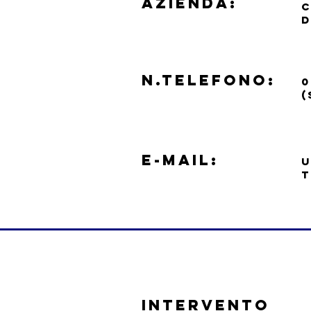
azienda:
C
D
N.TELEFONO:
0
(
e-mail:
U
T
INTERVENTO