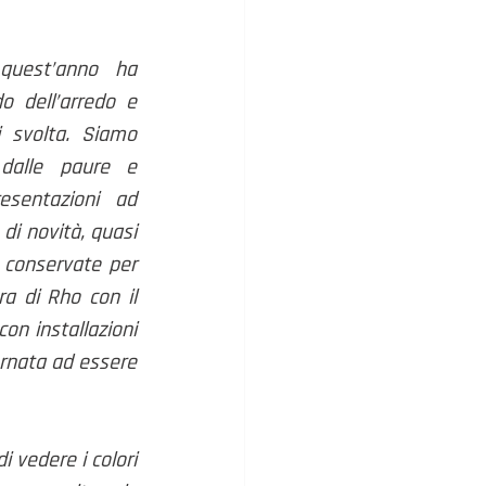
uest’anno ha 
 dell’arredo e 
svolta. Siamo 
 dalle paure e 
resentazioni ad 
di novità, quasi 
conservate per 
quest’evento. Il design italiano ha dato il meglio di sé. Ha colorato la Fiera di Rho con il 
con installazioni 
tornata ad essere 
 vedere i colori 