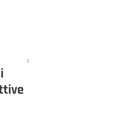
AZIENDA
CONTATTI
CONTRACT
REALIZZAZIONI
ASSISTENZA
i
ttive