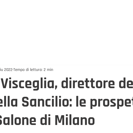
GETTAZIONE
CANCELLERIA
SMALTIMENTO TONER
BLOG
OUTDOOR
INFORMATICA
ACUSTICA
SCUOLA
giu 2022
Tempo di lettura: 2 min
Visceglia, direttore de
ella Sancilio: le prospe
Salone di Milano