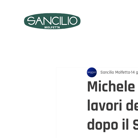
PRO
ARREDO UFFICIO
Sancilio Molfetta
14 
Michele 
lavori d
dopo il 