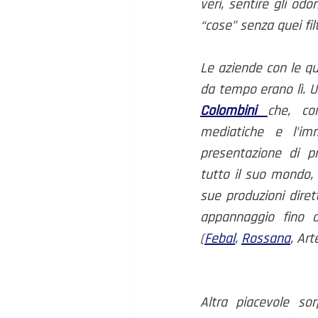
veri, sentire gli odo
“cose” senza quei fil
Le aziende con le qua
Colombini 
che, co
mediatiche e l’imm
presentazione di pr
tutto il suo mondo, 
sue produzioni diret
appannaggio fino a
(
Febal
, 
Rossana
, Art
Altra piacevole sor