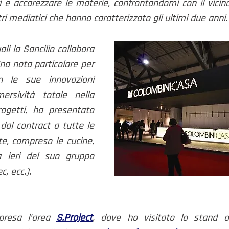
ri e accarezzare le materie, confrontandomi con il vicino
tri mediatici che hanno caratterizzato gli ultimi due anni.
li la Sancilio collabora 
da tempo erano lì. Una nota particolare per 
n le sue innovazioni 
ersività totale nella 
ogetti, ha presentato 
dal contract a tutte le 
te, compreso le cucine, 
 ieri del suo gruppo 
ec, ecc.). 
presa l’area 
S.Project
, dove ho visitato lo stand d