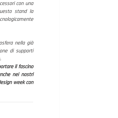
ccessori con una 
uesto stand la 
cnologicamente 
sfera nella già 
ne di supporti 
. 
rtare il fascino 
nche nei nostri 
design week con 