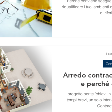
Perché conviene sceglier
riqualificare i tuoi ambienti 
di rife
1 se
Con
Arredo contract
e perché
Il progetto per te "chiavi i
tempi brevi, un solo inter
Contract