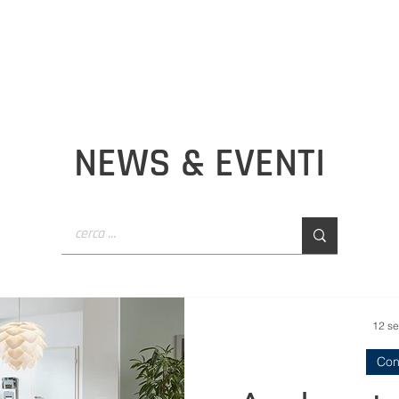
GETTAZIONE
CANCELLERIA
SMALTIMENTO TONER
BLOG
OUTDOOR
INFORMATICA
ACUSTICA
SCUOLA
NEWS & EVENTI
12 se
Con