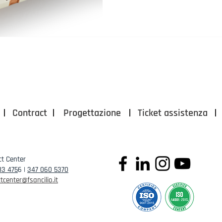
Contract
Progettazione
Ticket assistenza
t Center
83 475
6 |
347 060 5370
tcenter@fsancilio.it