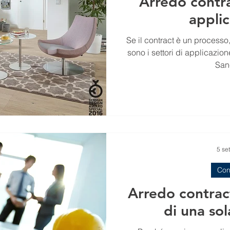
Arredo contrac
appli
Se il contract è un processo
sono i settori di applicazione. Scopri la Formula Cont
Sanc
5 se
Con
Arredo contract
di una so