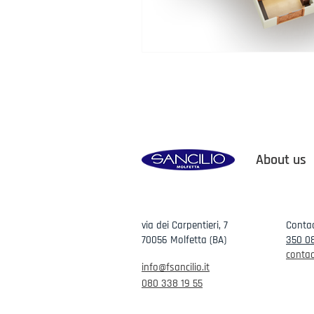
About us
via dei Carpentieri, 7
Contac
70056 Molfetta (BA)
350 0
contac
info@fsancilio.it
080 338 19 55