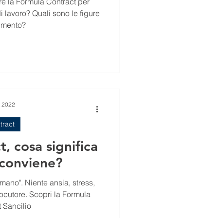
e la Formula Contract per
di lavoro? Quali sono le figure
rimento?
t 2022
tract
, cosa significa
 conviene?
n mano". Niente ansia, stress,
locutore. Scopri la Formula
 Sancilio