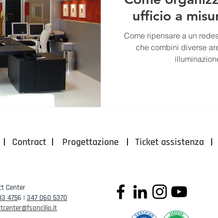
ufficio a mis
Come ripensare a un redesi
che combini diverse are
illuminazion
Contract
Progettazione
Ticket assistenza
t Center
83 475
6 |
347 060 5370
tcenter@fsancilio.it