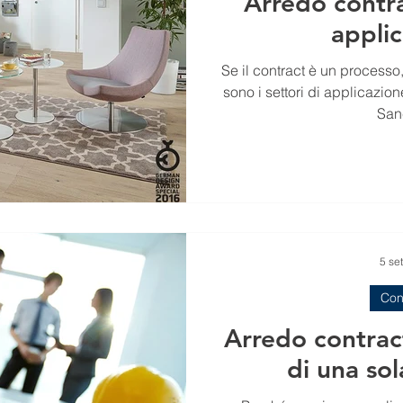
Arredo contrac
appli
Se il contract è un processo
sono i settori di applicazione. Scopri la Formula Cont
Sanc
5 se
Con
Arredo contract
di una so