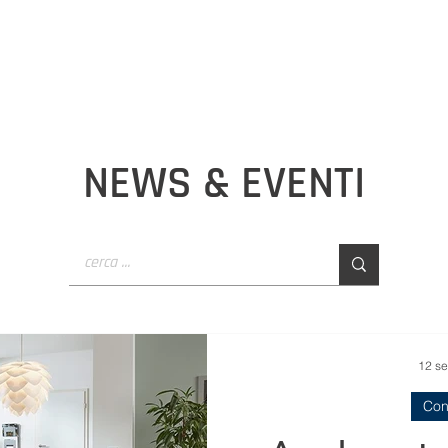
GETTAZIONE
CANCELLERIA
SMALTIMENTO TONER
BLOG
OUTDOOR
INFORMATICA
ACUSTICA
SCUOLA
NEWS & EVENTI
12 se
Con