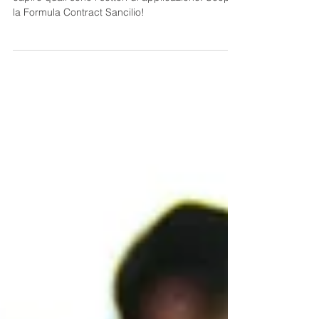
Se il contract è un processo, è fondamentale
capire quali sono i settori di applicazione. Scopri
la Formula Contract Sancilio!